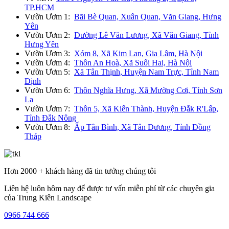
TP.HCM
Vườn Ươm 1:
Bãi Bè Quan, Xuân Quan, Văn Giang, Hưng
Yên
Vườn Ươm 2:
Đường Lê Văn Lương, Xã Văn Giang, Tỉnh
Hưng Yên
Vườn Ươm 3:
Xóm 8, Xã Kim Lan, Gia Lâm, Hà Nội
Vườn Ươm 4:
Thôn An Hoà, Xã Suối Hai, Hà Nội
Vườn Ươm 5:
Xã Tân Thịnh, Huyện Nam Trực, Tỉnh Nam
Định
Vườn Ươm 6:
Thôn Nghĩa Hưng, Xã Mường Cơi, Tỉnh Sơn
La
Vườn Ươm 7:
Thôn 5, Xã Kiến Thành, Huyện Đắk R'Lấp,
Tỉnh Đắk Nông
Vườn Ươm 8:
Ấp Tân Bình, Xã Tân Dương, Tỉnh Đồng
Tháp
Hơn 2000 + khách hàng đã tin tưởng chúng tôi
Liên hệ luôn hôm nay để được tư vấn miễn phí từ các chuyên gia
của Trung Kiên Landscape
0966 744 666