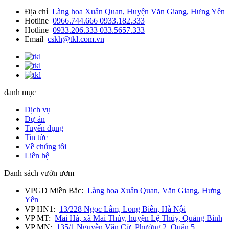
Địa chỉ
Làng hoa Xuân Quan, Huyện Văn Giang, Hưng Yên
Hotline
0966.744.666
0933.182.333
Hotline
0933.206.333
033.5657.333
Email
cskh@tkl.com.vn
danh mục
Dịch vụ
Dự án
Tuyển dụng
Tin tức
Về chúng tôi
Liên hệ
Danh sách vườn ươm
VPGD Miền Bắc:
Làng hoa Xuân Quan, Văn Giang, Hưng
Yên
VP HN1:
13/228 Ngọc Lâm, Long Biên, Hà Nội
VP MT:
Mai Hà, xã Mai Thủy, huyện Lệ Thủy, Quảng Bình
VP MN:
135/1 Nguyễn Văn Cừ, Phường 2, Quận 5,